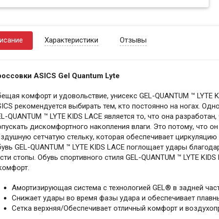
исание
Характеристики
Отзывы
россовки ASICS Gel Quantum Lyte
ещая комфорт и удовольствие, унисекс GEL-QUANTUM ™ LYTE KI
ICS рекомендуется выбирать тем, кто постоянно на ногах. Одно
L-QUANTUM ™ LYTE KIDS LACE является то, что она разработан,
пускать дискомфортного накопления влаги. Это потому, что он 
здушную сетчатую стельку, которая обеспечивает циркуляцию с
бувь GEL-QUANTUM ™ LYTE KIDS LACE поглощает удары благодар
сти стопы. Обувь спортивного стиля GEL-QUANTUM ™ LYTE KID
комфорт.
Амортизирующая система с технологией GEL® в задней час
Снижает удары во время фазы удара и обеспечивает плавны
Сетка верхняя/Обеспечивает отличный комфорт и воздухоп