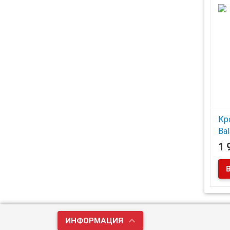
Кр
Ba
1 
Под
Рез
Син
вер
ИНФОРМАЦИЯ