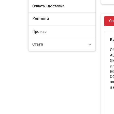
Оплата і доставка
Контакти
Оп
Про нас
К
Статті
Об
AS
GE
до
во
О
ча
и 