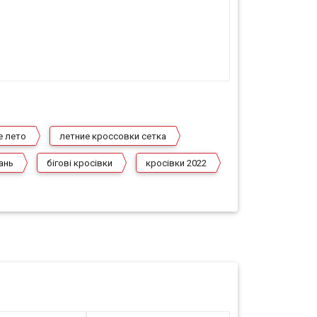
е лето
летние кроссовки сетка
ань
бігові кросівки
кросівки 2022