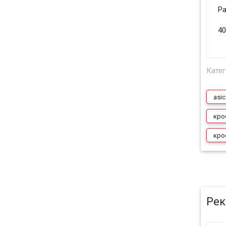
Р
40
Катег
asic
кро
кро
Рек