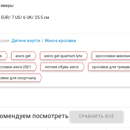
азмеры:
 EUR/ 7 US/ 6 UK/ 25.5 см
ории:
Дитяче взуття
Жіночі кросівки
s
asics gel
asics gel quantum lyte
кроссовки женски
ссовки asics 2021
летняя обувь asics
кросівки для тренув
сівки для спортзалу
омендуем посмотреть