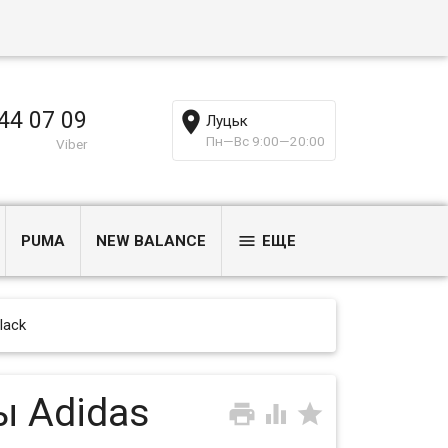
44 07 09
Луцьк
Пн—Вс 9:00—20:00
Viber
PUMA
NEW BALANCE
ЕЩЕ
lack
ы Adidas