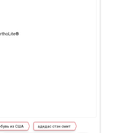
rthoLite®
обувь из США
адидас стэн смит