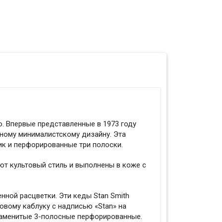
о. Впервые представленные в 1973 году
ьному минималистскому дизайну. Эта
ик и перфорированные три полоски.
еют культовый стиль и выполнены в кожe с
нной расцветки. Эти кеды Stan Smith
вому каблуку с надписью «Stan» на
знаменитые 3-полосные перфорированные.