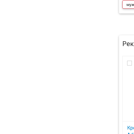
муж
Рек
Кр