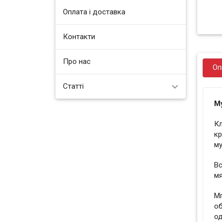
Оплата і доставка
Контакти
Про нас
Оп
Статті
М
Кл
кр
му
Вс
м
Мг
о
од