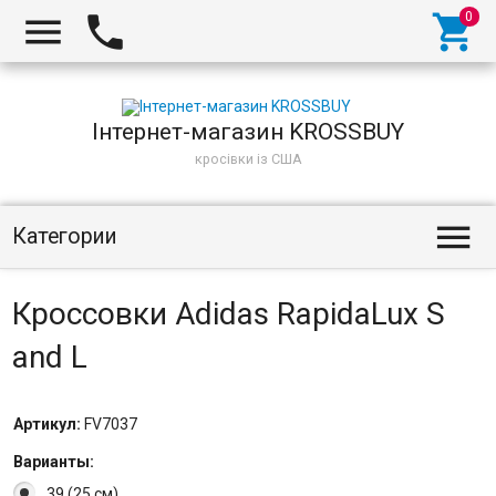
Інтернет-магазин KROSSBUY
кросівки із США
Категории
Кроссовки Adidas RapidaLux S
and L
Артикул:
FV7037
Варианты:
39 (25 см)