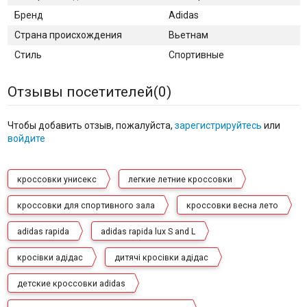
Бренд
Adidas
Страна происхождения
Вьетнам
Стиль
Спортивные
Отзывы посетителей(
0
)
Чтобы добавить отзыв, пожалуйста,
зарегистрируйтесь
или
войдите
кроссовки унисекс
легкие летние кроссовки
кроссовки для спортивного зала
кроссовки весна лето
adidas rapida
adidas rapida lux S and L
кросівки адідас
дитячі кросівки адідас
детские кроссовки adidas